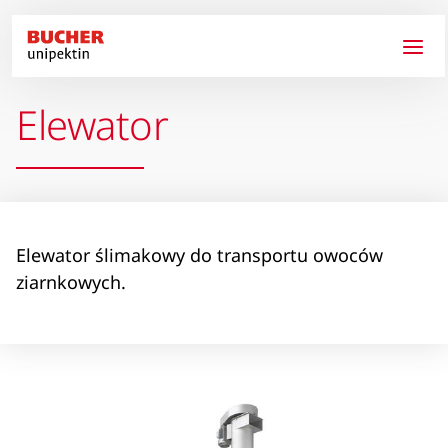
Przejdź do treści
Elewator
Elewator ślimakowy do transportu owoców
ziarnkowych.