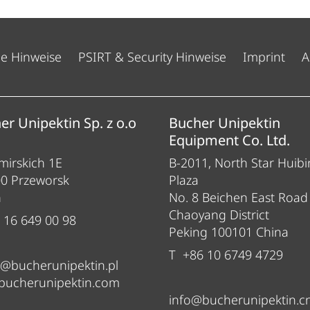
he Hinweise
PSIRT & Security Hinweise
Imprint
A
er Unipektin Sp. z o.o
Bucher Unipektin
Equipment Co. Ltd.
irskich 1E
B-2011, North Star Huibi
00 Przeworsk
Plaza
n
No. 8 Beichen East Road
Chaoyang District
 16 649 00 98
Peking 100101 China
T +86 10 6749 4729
e@bucherunipektin.pl
bucherunipektin.com
info@bucherunipektin.c