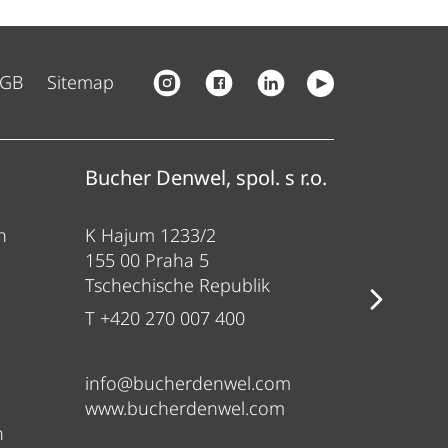
GB
Sitemap
Bucher Denwel, spol. s r.o.
Bucher
n
K Hajum 1233/2
Gewerbe
155 00 Praha 5
84416 Tau
Tschechische Republik
Deutsch
T +420 270 007 400
T +49 80
info@bucherdenwel.com
sales@b
www.bucherdenwel.com
www.ban
n