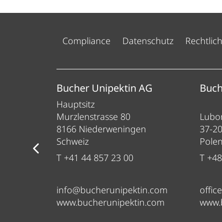
Compliance
Datenschutz
Rechtlic
ess
Bucher Unipektin AG
Buch
Hauptsitz
Murzlenstrasse 80
Lubom
8166 Niederweningen
37-2
Schweiz
Pole
T +41 44 857 23 00
T +48
info@bucherunipektin.com
offic
om
www.bucherunipektin.com
www.
m