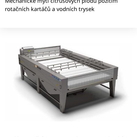
Mechanické mytí citrusových plodů požitím
rotačních kartáčů a vodních trysek