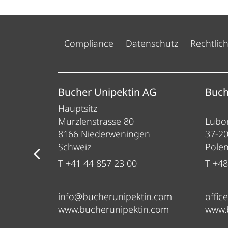
Compliance
Datenschutz
Rechtlic
ess
Bucher Unipektin AG
Buch
Hauptsitz
Murzlenstrasse 80
Lubom
8166 Niederweningen
37-2
Schweiz
Pole
T +41 44 857 23 00
T +48
info@bucherunipektin.com
offic
om
www.bucherunipektin.com
www.
m