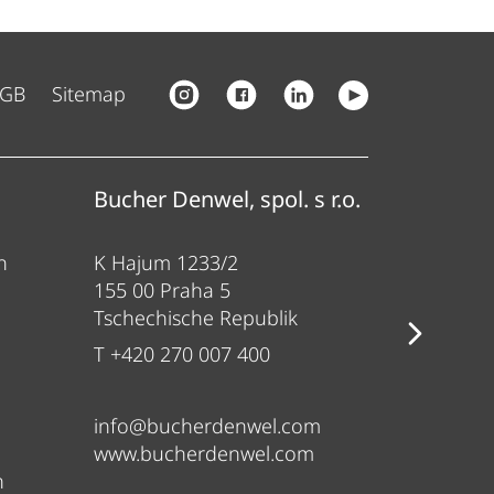
GB
Sitemap
Bucher Denwel, spol. s r.o.
Bucher
n
K Hajum 1233/2
Gewerbe
155 00 Praha 5
84416 Tau
Tschechische Republik
Deutsch
T +420 270 007 400
T +49 80
info@bucherdenwel.com
sales@b
www.bucherdenwel.com
www.ban
n