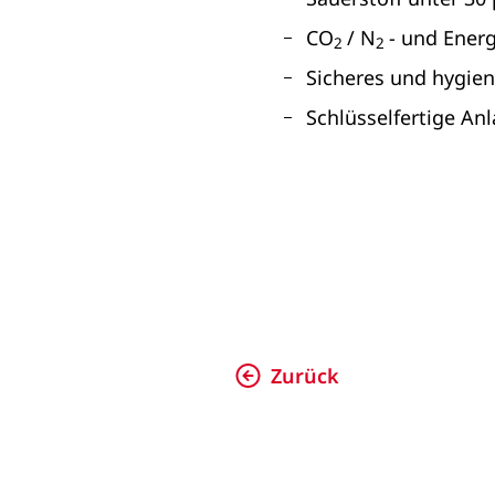
CO
/ N
- und Ener
2
2
Sicheres und hygien
Schlüsselfertige An
Zurück