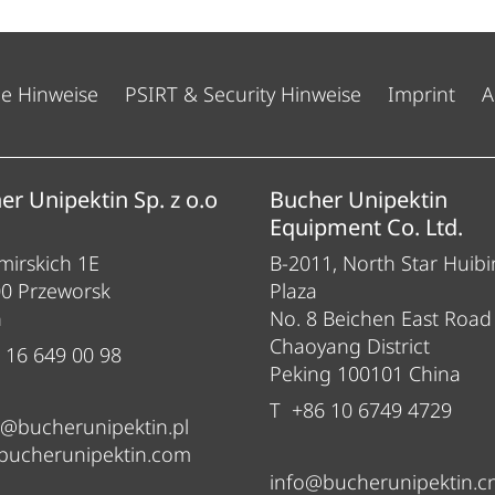
he Hinweise
PSIRT & Security Hinweise
Imprint
A
er Unipektin Sp. z o.o
Bucher Unipektin
Equipment Co. Ltd.
irskich 1E
B-2011, North Star Huibi
00 Przeworsk
Plaza
n
No. 8 Beichen East Road
Chaoyang District
 16 649 00 98
Peking 100101 China
T +86 10 6749 4729
e@bucherunipektin.pl
bucherunipektin.com
info@bucherunipektin.c