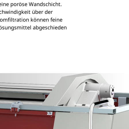
g eine poröse Wandschicht.
chwindigkeit über der
romfiltration können feine
Lösungsmittel abgeschieden