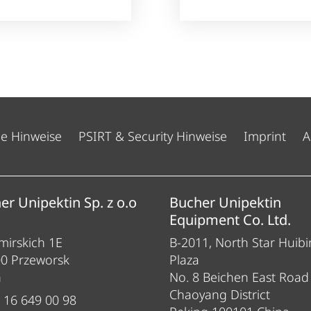
he Hinweise
PSIRT & Security Hinweise
Imprint
A
er Unipektin Sp. z o.o
Bucher Unipektin
Equipment Co. Ltd.
irskich 1E
B-2011, North Star Huibi
00 Przeworsk
Plaza
n
No. 8 Beichen East Road
Chaoyang District
 16 649 00 98