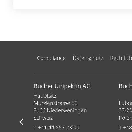
Compliance
Datenschutz
Rechtlic
ess
Bucher Unipektin AG
Buch
Hauptsitz
Murzlenstrasse 80
Lubom
8166 Niederweningen
37-2
Schweiz
Pole
T +41 44 857 23 00
T +48