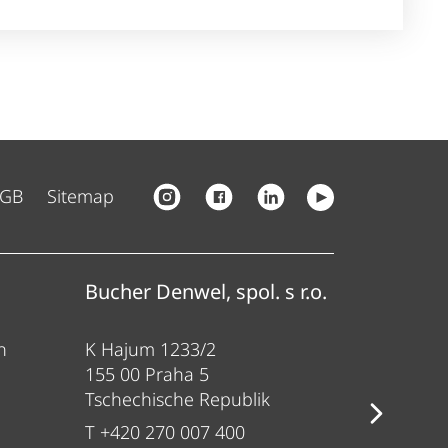
GB
Sitemap
Bucher Denwel, spol. s r.o.
Bucher
n
K Hajum 1233/2
Gewerbe
155 00 Praha 5
84416 Tau
Tschechische Republik
Deutsch
T +420 270 007 400
T +49 80