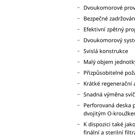
Dvoukomorové prov
Bezpečné zadržování
Efektivní zpětný pr
Dvoukomorový systé
Svislá konstrukce
Malý objem jednotk
Přizpůsobitelné pož
Krátké regenerační a
Snadná výměna sví
Perforovaná deska p
dvojitým O-kroužk
K dispozici také ja
finální a sterilní filtr