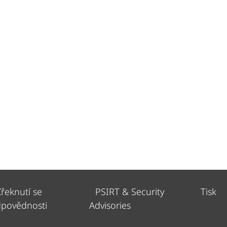
Zřeknutí se
PSIRT & Security
Tisk
povědnosti
Advisories