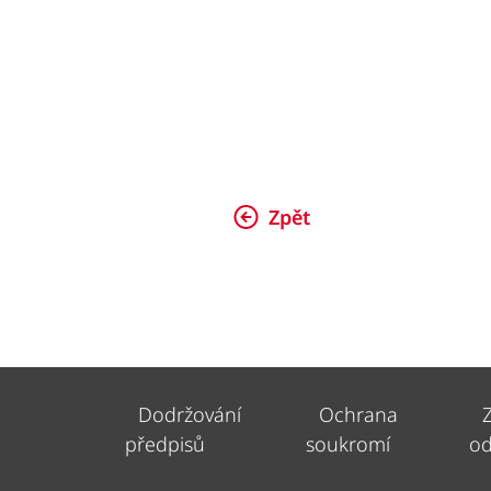
Zpět
Dodržování
Ochrana
předpisů
soukromí
od