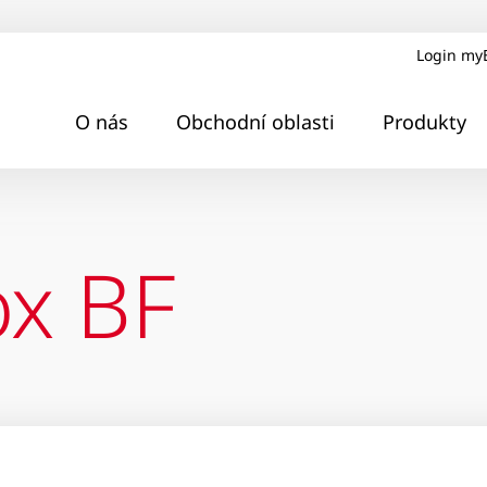
Login my
O nás
Obchodní oblasti
Produkty
ox BF