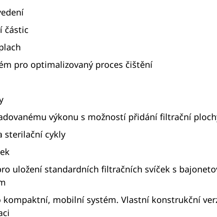
edení
 částic
oplach
m pro optimalizovaný proces čištění
y
adovanému výkonu s možností přidání filtrační ploch
 sterilační cykly
ček
ro uložení standardních filtračních svíček s bajone
em
ko kompaktní, mobilní systém. Vlastní konstrukční ve
aci