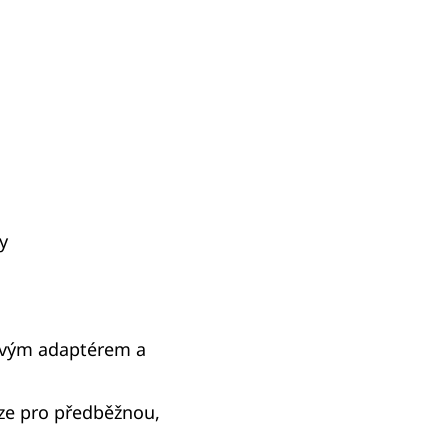
y
tovým adaptérem a
rze pro předběžnou,