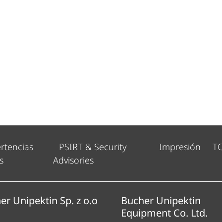
rtencias
PSIRT & Security
Impresión
T
s
Advisories
er Unipektin Sp. z o.o
Bucher Unipektin
Equipment Co. Ltd.