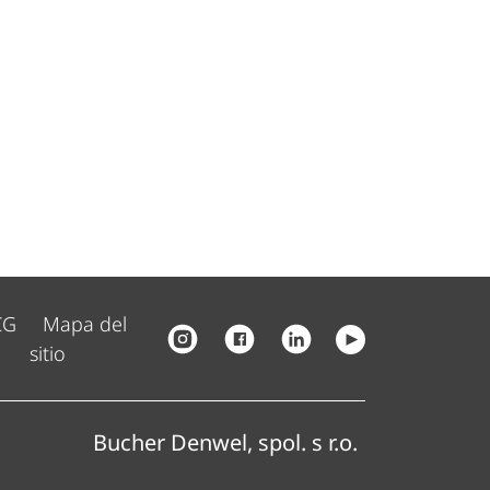
CG
Mapa del
sitio
Bucher Denwel, spol. s r.o.
Bucher