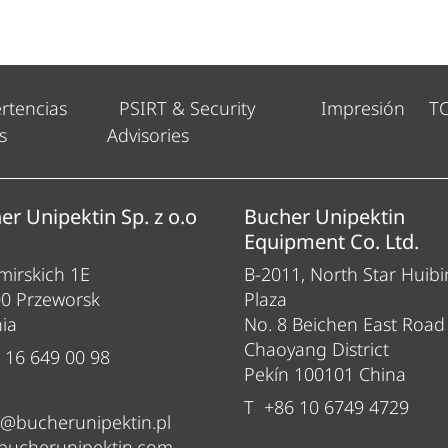
rtencias
PSIRT & Security
Impresión
T
s
Advisories
er Unipektin Sp. z o.o
Bucher Unipektin
Equipment Co. Ltd.
irskich 1E
B-2011, North Star Huibi
00 Przeworsk
Plaza
ia
No. 8 Beichen East Road
Chaoyang District
 16 649 00 98
Pekín 100101 China
T +86 10 6749 4729
e@bucherunipektin.pl
bucherunipektin.com