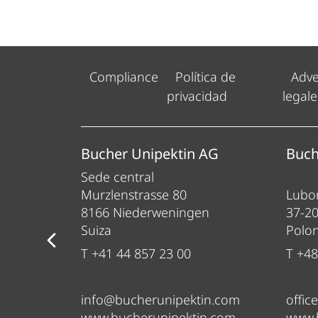
Compliance
Política de
Adve
privacidad
legale
ess
Bucher Unipektin AG
Buch
Sede central
Murzlenstrasse 80
Lubom
8166 Niederweningen
37-2
Suiza
Polon
T +41 44 857 23 00
T +48
info@bucherunipektin.com
offic
om
www.bucherunipektin.com
www.