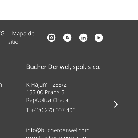
CG
Mapa del
sitio
Bucher Denwel, spol. s r.o.
Bucher
n
K Hajum 1233/2
Gewerbe
155 00 Praha 5
84416 Tau
República Checa
Alemani
T +420 270 007 400
T +49 80
info@bucherdenwel.com
sales@b
www.bucherdenwel.com
www.ban