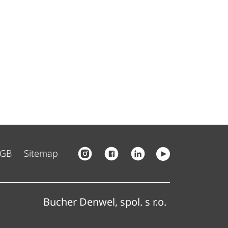
GB
Sitemap
Bucher Denwel, spol. s r.o.
Bucher