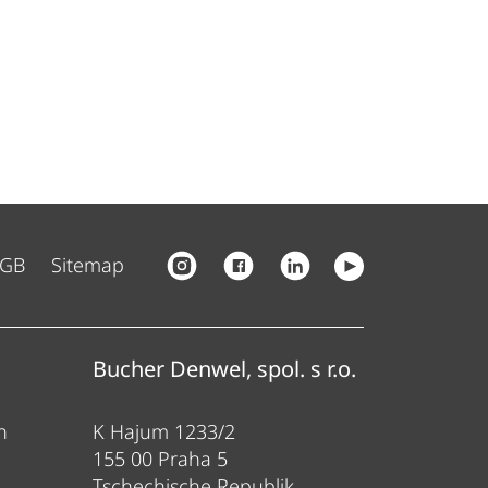
GB
Sitemap
Bucher Denwel, spol. s r.o.
Bucher
n
K Hajum 1233/2
Gewerbe
155 00 Praha 5
84416 Tau
Tschechische Republik
Deutsch