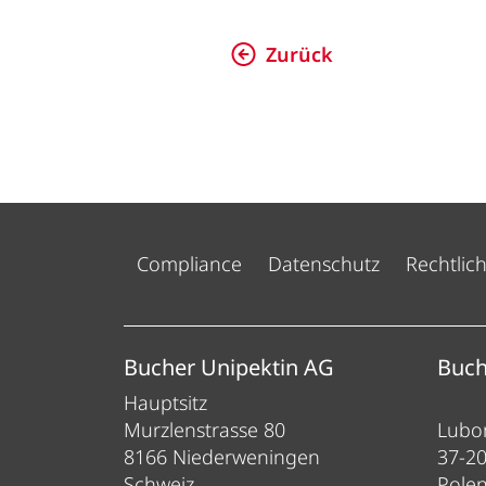
Zurück
Compliance
Datenschutz
Rechtlic
ess
Bucher Unipektin AG
Buch
Hauptsitz
Murzlenstrasse 80
Lubom
8166 Niederweningen
37-2
Schweiz
Pole