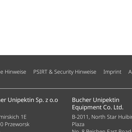
he Hinweise
PSIRT & Security Hinweise
Imprint
A
er Unipektin Sp. z o.o
Bucher Unipektin
Equipment Co. Ltd.
irskich 1E
B-2011, North Star Huibi
00 Przeworsk
Plaza
n
No. 8 Beichen East Road